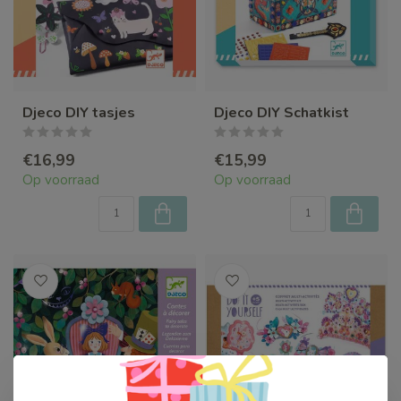
Djeco DIY tasjes
Djeco DIY Schatkist
€16,99
€15,99
Op voorraad
Op voorraad