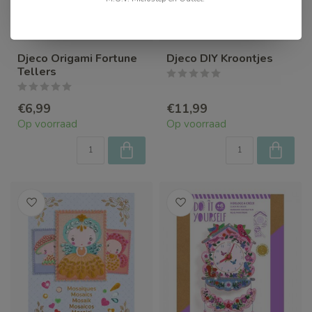
Djeco Origami Fortune
Djeco DIY Kroontjes
Tellers
€6,99
€11,99
Op voorraad
Op voorraad