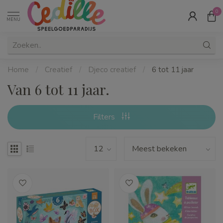
0
MENU
Home
/
Creatief
/
Djeco creatief
/
6 tot 11 jaar
Van 6 tot 11 jaar.
Filters