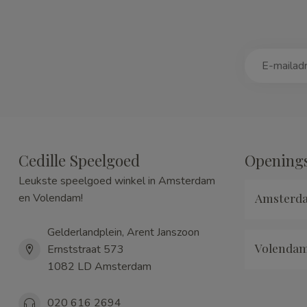
Cedille Speelgoed
Openings
Leukste speelgoed winkel in Amsterdam
Amsterd
en Volendam!
Gelderlandplein, Arent Janszoon
Volenda
Ernststraat 573
1082 LD Amsterdam
020 616 2694