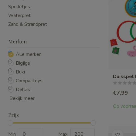
Spelletjes
Waterpret
Zand & Strandpret
Merken
Alle merken
Bigjigs
Buki
Duikspel
CompacToys
Deltas
€7,99
Bekijk meer
Op voorra
Prijs
Min
Max