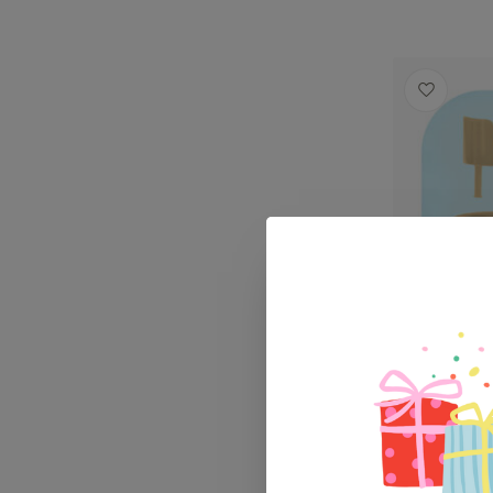
CompacToy
Beige