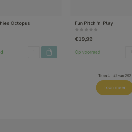
shies Octopus
Fun Pitch 'n' Play
€19,99
ad
Op voorraad
Toon
1
-
12
van 292
Toon meer