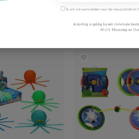
Ik wil me aanmelden voor de nieuwsbrief en 
€129,95
Je korting is geldig bij een minimale be
ad
Op voorraad
M.U.V. Microstep en Out