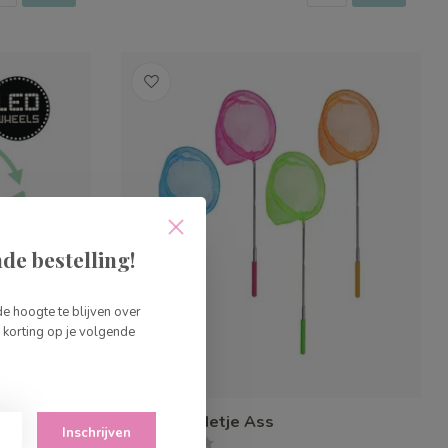
de bestelling!
de hoogte te blijven over
korting op je volgende
roen LED
Vlinder Netje Ass
Inschrijven