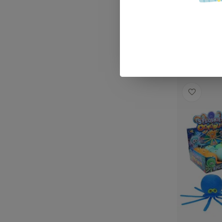
€19,99
Op voorra