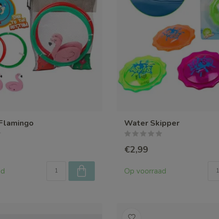
 Flamingo
Water Skipper
€2,99
ad
Op voorraad