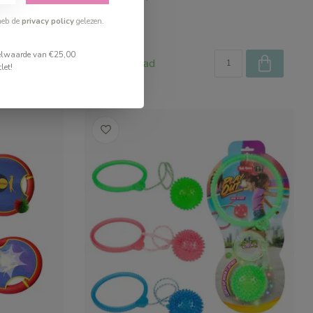
heb de
privacy policy
gelezen.
€3,99
stelwaarde van €25,00
Op voorraad
let!