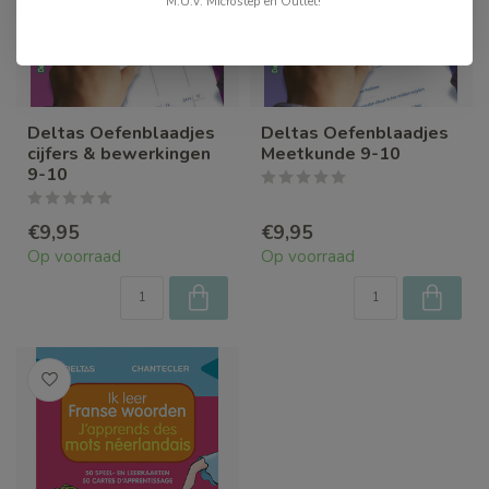
M.U.V. Microstep en Outlet!
Deltas Oefenblaadjes
Deltas Oefenblaadjes
cijfers & bewerkingen
Meetkunde 9-10
9-10
€9,95
€9,95
Op voorraad
Op voorraad