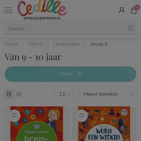
0
MENU
Home
/
School
/
Leerboekjes
/
Groep 6
Van 9 - 10 jaar
Filters