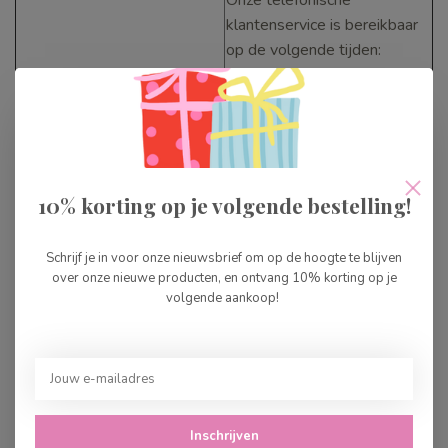
klantenservice is bereikbaar
op de volgende tijden:
Maandag t/m zaterdag van
12.00-17.00 uur op
telefoonnummer 020-
6162694
Cedille Speelgoedwinkel
10% korting op je volgende bestelling!
Internet-speelgoedwinkel.nl
Schrijf je in voor onze nieuwsbrief om op de hoogte te blijven
over onze nieuwe producten, en ontvang 10% korting op je
Gelderlandplein
volgende aankoop!
Hoek A.J.Ernststraat 573
1082LD Amsterdam
020-6162694
Inschrijven