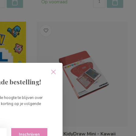
Op voorraad
de bestelling!
de hoogte te blijven over
korting op je volgende
eurpret
Kidywolf KidyDraw Mini - Kawaii
Inschrijven