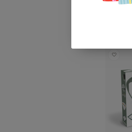
€14,99
Op voorra