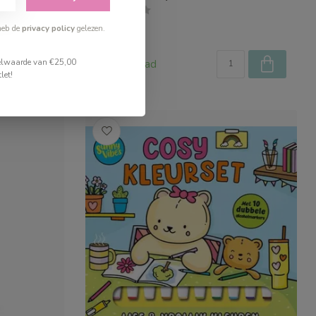
heb de
privacy policy
gelezen.
€19,99
stelwaarde van €25,00
Op voorraad
let!