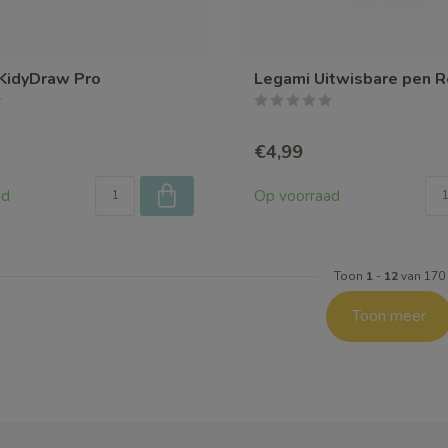
KidyDraw Pro
Legami Uitwisbare pen Re
€4,99
ad
Op voorraad
Toon
1
-
12
van 170
Toon meer