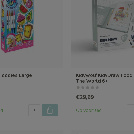
 Foodies Large
Kidywolf KidyDraw Food
The World 6+
€29,99
ad
Op voorraad