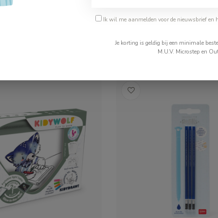
Ik wil me aanmelden voor de nieuwsbrief en 
€9,95
Je korting is geldig bij een minimale be
ad
Op voorraad
M.U.V. Microstep en Out