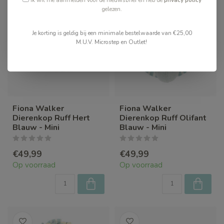
gelezen.
Je korting is geldig bij een minimale bestelwaarde van €25,00
M.U.V. Microstep en Outlet!
Fiona Walker
Fiona Walker
Dierenkop Ruff Hert
Dierenkop Ruff Olifant
Blauw - Mini
Blauw - Mini
€49,99
€49,99
Op voorraad
Op voorraad