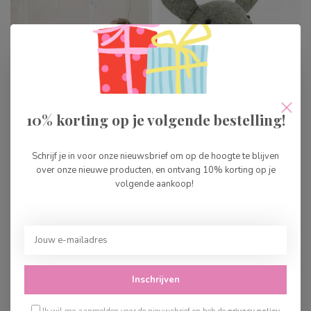
10% korting op je volgende bestelling!
Le Toy Van Tafel &
Fiona Walker
Schrijf je in voor onze nieuwsbrief om op de hoogte te blijven
Stoelen
Dierenkop Nijlpaard -
over onze nieuwe producten, en ontvang 10% korting op je
mini
volgende aankoop!
€179,99
€49,99
Op voorraad
Op voorraad
Inschrijven
Ik wil me aanmelden voor de nieuwsbrief en heb de
privacy policy