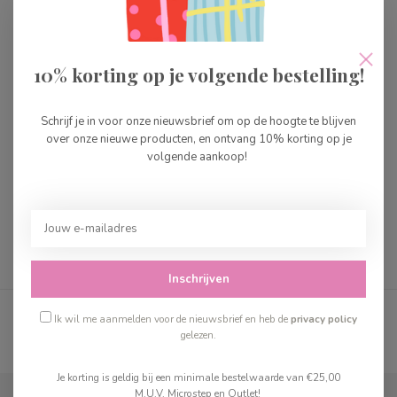
10% korting op je volgende bestelling!
Djeco Mia & Leo Shop
Little Dutch Houten
marktkraam FSC
Schrijf je in voor onze nieuwsbrief om op de hoogte te blijven
over onze nieuwe producten, en ontvang 10% korting op je
volgende aankoop!
€21,99
€89,99
Op voorraad
Op voorraad
Inschrijven
Toon
1
-
4
van 4
Ik wil me aanmelden voor de nieuwsbrief en heb de
privacy policy
gelezen.
Je korting is geldig bij een minimale bestelwaarde van €25,00
M.U.V. Microstep en Outlet!