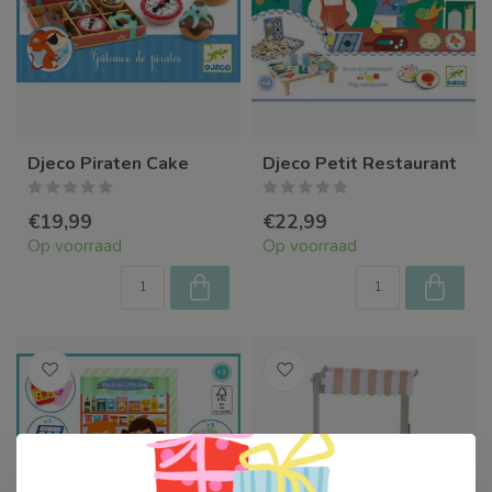
Djeco Piraten Cake
Djeco Petit Restaurant
€19,99
€22,99
Op voorraad
Op voorraad