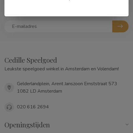
Abonneer je op onze nieuwsbrief
Blijf op de hoogte over onze laatste acties
Cedille Speelgoed
Leukste speelgoed winkel in Amsterdam en Volendam!
Gelderlandplein, Arent Janszoon Ernststraat 573
1082 LD Amsterdam
020 616 2694
Openingstijden