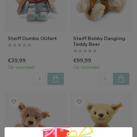
Steiff Dumbo Olifant
Steiff Bobby Dangling
Teddy Beer
€39,99
€99,99
Op voorraad
Op voorraad