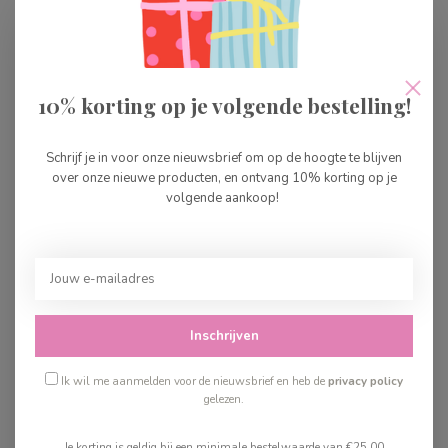
10% korting op je volgende bestelling!
Steiff Elmar Teddy Beer
Steiff Mijn Eerste
- 40cm
Teddybeer – Beige 26
cm
Schrijf je in voor onze nieuwsbrief om op de hoogte te blijven
over onze nieuwe producten, en ontvang 10% korting op je
volgende aankoop!
€99,99
€34,99
Op voorraad
Op voorraad
Inschrijven
Ik wil me aanmelden voor de nieuwsbrief en heb de
privacy policy
gelezen.
Je korting is geldig bij een minimale bestelwaarde van €25,00