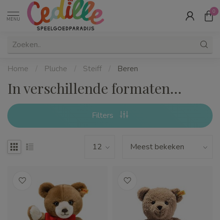
0
MENU
Home
/
Pluche
/
Steiff
/
Beren
In verschillende formaten...
Filters