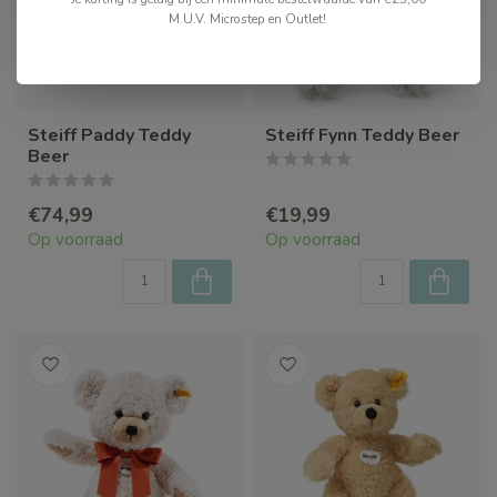
M.U.V. Microstep en Outlet!
Steiff Paddy Teddy
Steiff Fynn Teddy Beer
Beer
€74,99
€19,99
Op voorraad
Op voorraad