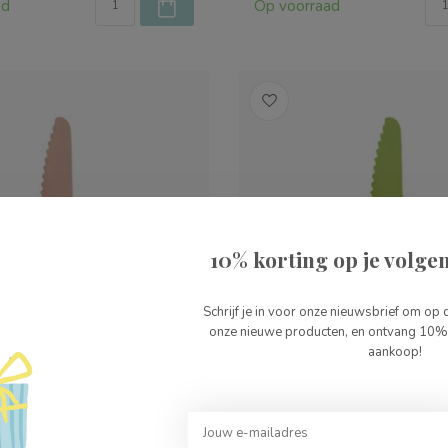
ad
Op voorraad
10% korting op je volgen
Schrijf je in voor onze nieuwsbrief om op 
onze nieuwe producten, en ontvang 10% 
aankoop!
yv mes Terra
Skagfa Klyv mes Lime