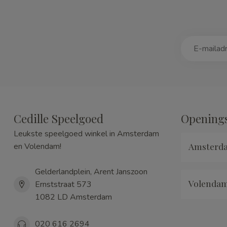
Cedille Speelgoed
Openings
Leukste speelgoed winkel in Amsterdam
Amsterd
en Volendam!
Gelderlandplein, Arent Janszoon
Volenda
Ernststraat 573
1082 LD Amsterdam
020 616 2694