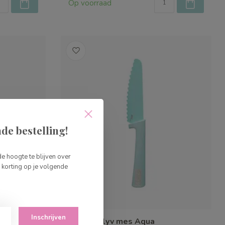
Op voorraad
de bestelling!
de hoogte te blijven over
korting op je volgende
Inschrijven
Skagfa Klyv mes Aqua