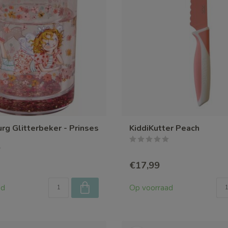
rg Glitterbeker - Prinses
KiddiKutter Peach
€17,99
ad
Op voorraad