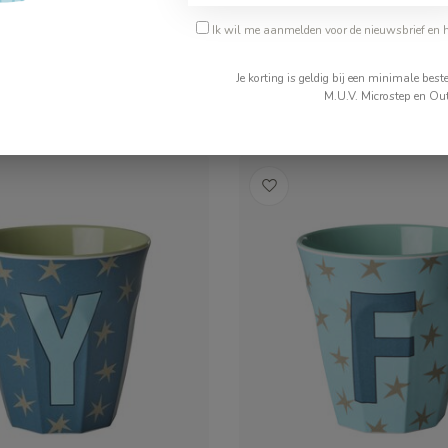
Ik wil me aanmelden voor de nieuwsbrief en 
€19,99
Je korting is geldig bij een minimale be
ad
Op voorraad
M.U.V. Microstep en Out