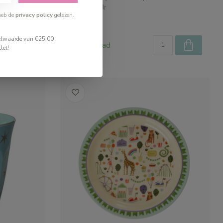
heb de
privacy policy
gelezen.
€19,99
stelwaarde van €25,00
Op voorraad
let!