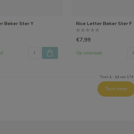
er Beker Ster Y
Rice Letter Beker Ster F
€7,99
ad
Op voorraad
Toon
1
-
12
van 174
Toon meer