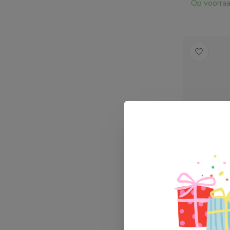
Op voorra
Skagfa Kl