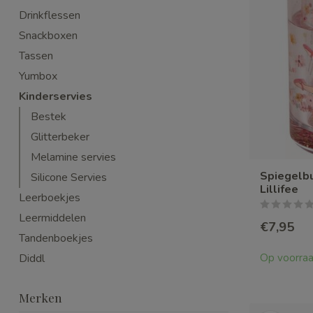
Drinkflessen
Snackboxen
Tassen
Yumbox
Kinderservies
Bestek
Glitterbeker
Melamine servies
Spiegelbu
Silicone Servies
Lillifee
Leerboekjes
Leermiddelen
€7,95
Tandenboekjes
Diddl
Op voorra
Merken