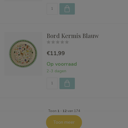
Bord Kermis Blauw
€11,99
Op voorraad
2-3 dagen
Toon
1
-
12
van 174
Toon meer