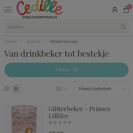
0
MENU
Home
/
School
/
Kinderservies
Van drinkbeker tot bestekje
Filters
Glitterbeker - Prinses
Lillifee