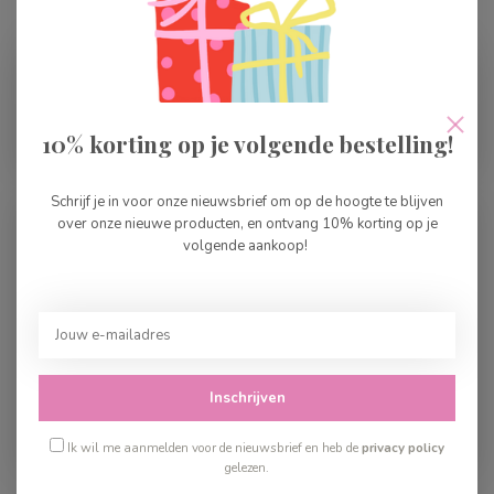
10% korting op je volgende bestelling!
Vanaf 5 jaar
Vanaf 6 jaar
Schrijf je in voor onze nieuwsbrief om op de hoogte te blijven
over onze nieuwe producten, en ontvang 10% korting op je
volgende aankoop!
Inschrijven
Vanaf 7 jaar
Vanaf 8 jaar
Ik wil me aanmelden voor de nieuwsbrief en heb de
privacy policy
gelezen.