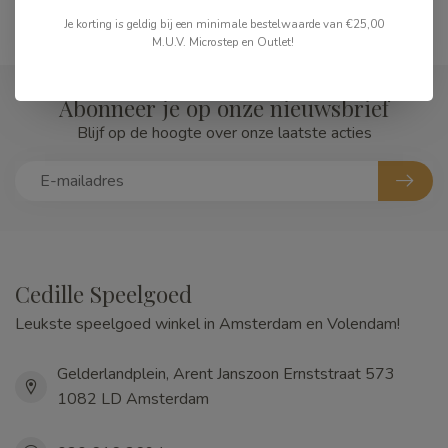
Je korting is geldig bij een minimale bestelwaarde van €25,00
M.U.V. Microstep en Outlet!
Abonneer je op onze nieuwsbrief
Blijf op de hoogte over onze laatste acties
Cedille Speelgoed
Leukste speelgoed winkel in Amsterdam en Volendam!
Gelderlandplein, Arent Janszoon Ernststraat 573
1082 LD Amsterdam