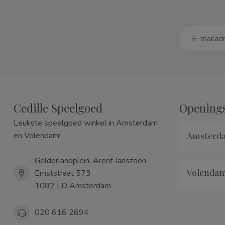
Cedille Speelgoed
Openings
Leukste speelgoed winkel in Amsterdam
Amsterd
en Volendam!
Gelderlandplein, Arent Janszoon
Volenda
Ernststraat 573
1082 LD Amsterdam
020 616 2694