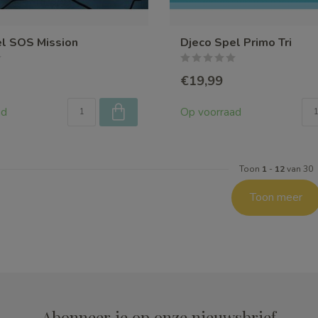
el SOS Mission
Djeco Spel Primo Tri
€19,99
ad
Op voorraad
Toon
1
-
12
van 30
Toon meer
Abonneer je op onze nieuwsbrief