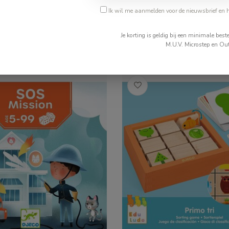
Ik wil me aanmelden voor de nieuwsbrief en 
€9,99
Je korting is geldig bij een minimale be
ad
Op voorraad
M.U.V. Microstep en Out