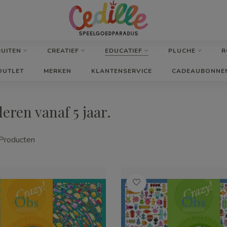
BUITEN
CREATIEF
EDUCATIEF
PLUCHE
R
OUTLET
MERKEN
KLANTENSERVICE
CADEAUBONNE
eren vanaf 5 jaar.
Producten