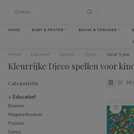
HOME
BABY & PEUTER
BOUW & VERVOER
Home
/
Educatief
/
Spellen
/
Djeco
/
Vanaf 5 jaar
Kleurrijke Djeco spellen voor kind
30
Categorieën
Educatief
Boeken
Magneetboeken
Puzzels
Senso