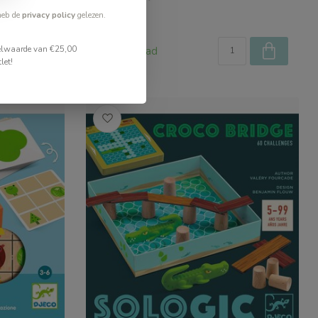
heb de
privacy policy
gelezen.
€17,99
stelwaarde van €25,00
Op voorraad
let!