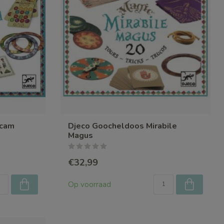
icam
Djeco Goocheldoos Mirabile
Magus
€32,99
Op voorraad