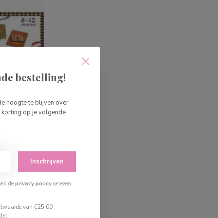
de bestelling!
de hoogte te blijven over
korting op je volgende
Inschrijven
dibile
heb de
privacy policy
gelezen.
stelwaarde van €25,00
let!