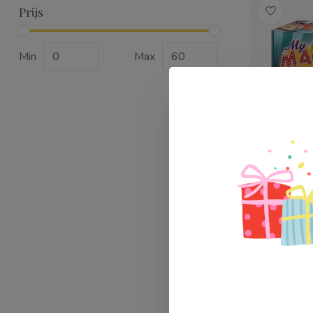
Prijs
Min
Max
Buki Goo
€29,99