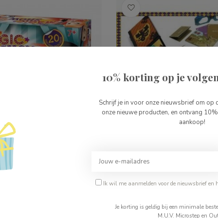
10% korting op je volgen
Schrijf je in voor onze nieuwsbrief om op 
onze nieuwe producten, en ontvang 10% 
aankoop!
chel Magic Show
Djeco Goocheldoos Incre
Magus
Ik wil me aanmelden voor de nieuwsbrief en 
€49,99
Je korting is geldig bij een minimale be
M.U.V. Microstep en Out