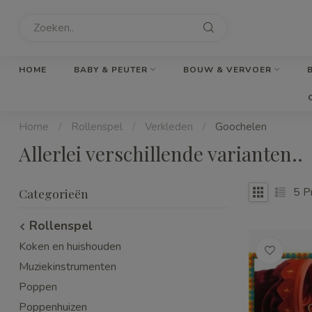
HOME
BABY & PEUTER
BOUW & VERVOER
Home
/
Rollenspel
/
Verkleden
/
Goochelen
Allerlei verschillende varianten..
5
Pr
Categorieën
Rollenspel
Koken en huishouden
Muziekinstrumenten
Poppen
Poppenhuizen