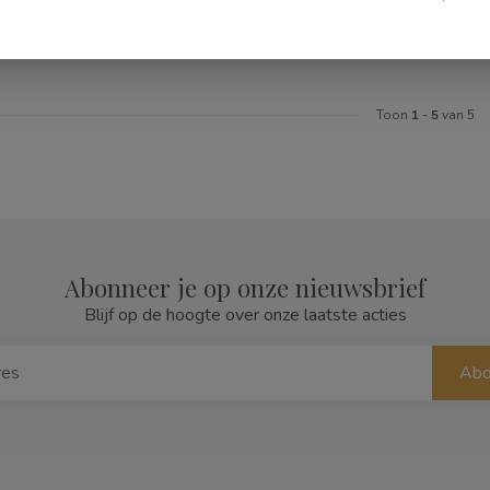
ad
Op voorraad
Toon
1
-
5
van 5
Abonneer je op onze nieuwsbrief
Blijf op de hoogte over onze laatste acties
Abo