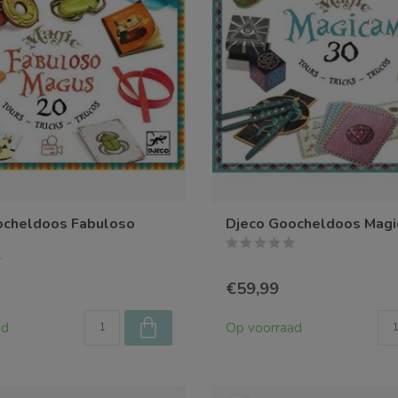
ocheldoos Fabuloso
Djeco Goocheldoos Mag
€59,99
ad
Op voorraad