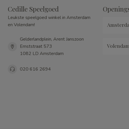
Cedille Speelgoed
Openings
Leukste speelgoed winkel in Amsterdam
Amsterd
en Volendam!
Gelderlandplein, Arent Janszoon
Volenda
Ernststraat 573
1082 LD Amsterdam
020 616 2694