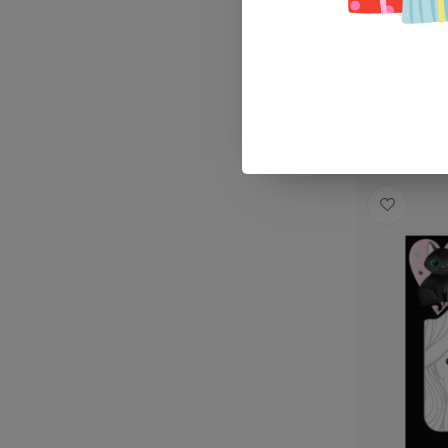
Stickers
€4,99
Op voorra