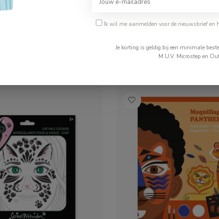
sticker
Ik wil me aanmelden voor de nieuwsbrief en 
€4,99
Je korting is geldig bij een minimale be
ad
Op voorraad
M.U.V. Microstep en Out