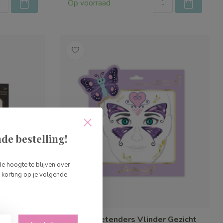
Op voorraad
de bestelling!
de hoogte te blijven over
korting op je volgende
 gezicht
Great Pretenders Vlinder Gezicht