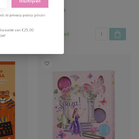
Inschrijven
Sticker
heb de
privacy policy
gelezen.
€4,99
stelwaarde van €25,00
Op voorraad
let!