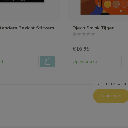
tenders Gezicht Stickers
Djeco Smink Tijger
€16,99
ad
Op voorraad
Toon
1
-
12
van 14
Toon meer