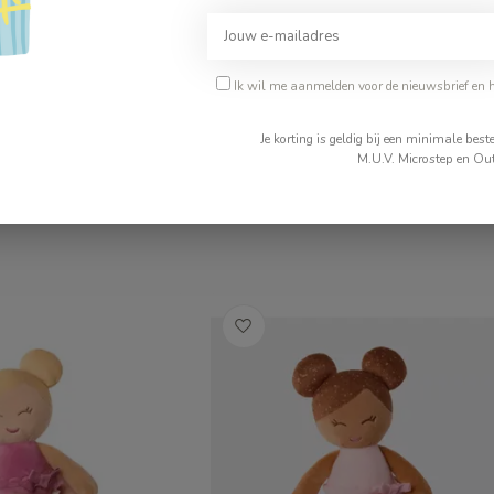
Ik wil me aanmelden voor de nieuwsbrief en 
Je korting is geldig bij een minimale be
M.U.V. Microstep en Out