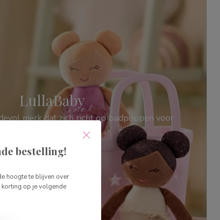
LullaBaby
fdevol merk dat zich richt op badpoppen voor
jonge kinderen.
de bestelling!
Shop nu
de hoogte te blijven over
korting op je volgende