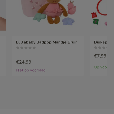
Lullababy Badpop Mandje Bruin
Duikspel 
€7,99
€24,99
Op voorraa
Niet op voorraad