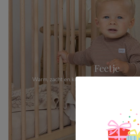
Feetje
Warm, zacht en knuffelbaar. Dat zijn de pyj
Shop nu