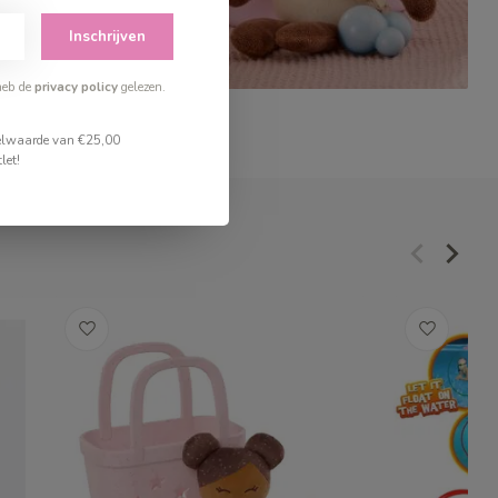
Inschrijven
heb de
privacy policy
gelezen.
stelwaarde van €25,00
let!