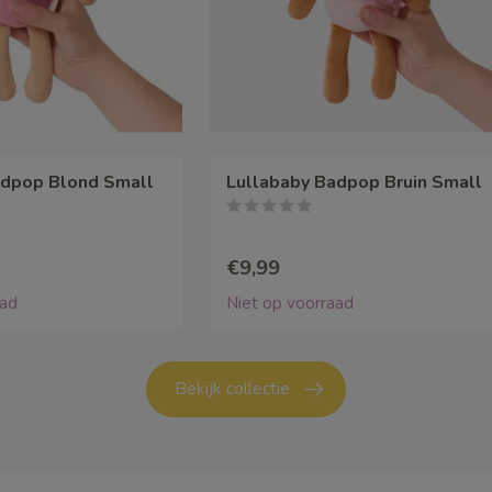
adpop Blond Small
Lullababy Badpop Bruin Small
€9,99
aad
Niet op voorraad
Bekijk collectie