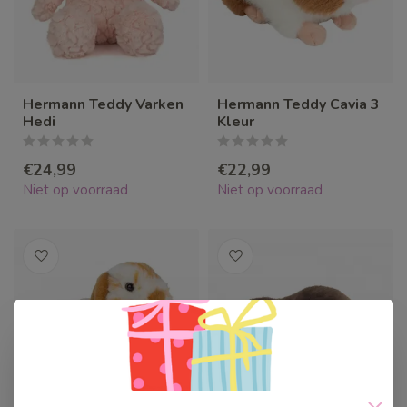
Hermann Teddy Varken
Hermann Teddy Cavia 3
Hedi
Kleur
€24,99
€22,99
Niet op voorraad
Niet op voorraad