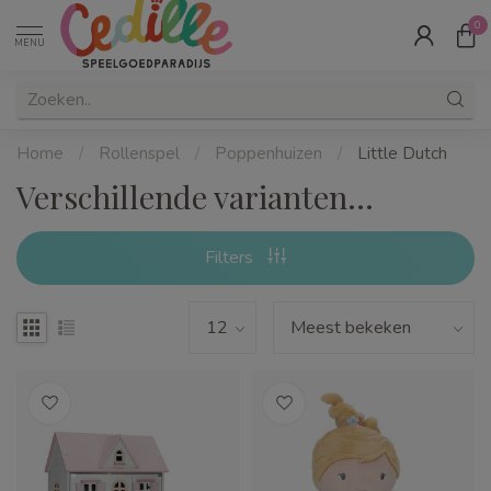
0
MENU
Home
/
Rollenspel
/
Poppenhuizen
/
Little Dutch
Verschillende varianten...
Filters