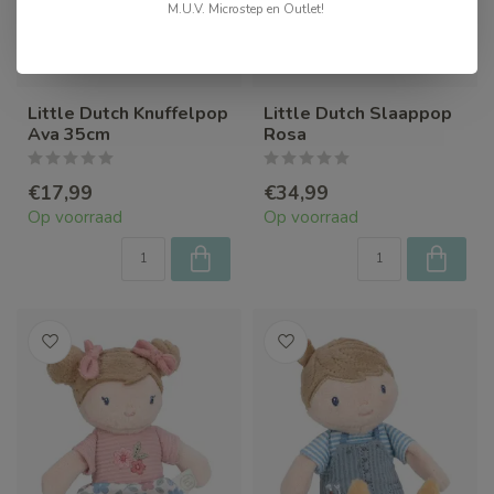
M.U.V. Microstep en Outlet!
Little Dutch Knuffelpop
Little Dutch Slaappop
Ava 35cm
Rosa
€17,99
€34,99
Op voorraad
Op voorraad