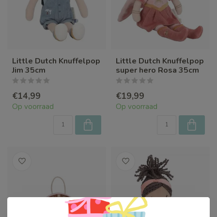
Little Dutch Knuffelpop
Little Dutch Knuffelpop
Jim 35cm
super hero Rosa 35cm
€14,99
€19,99
Op voorraad
Op voorraad