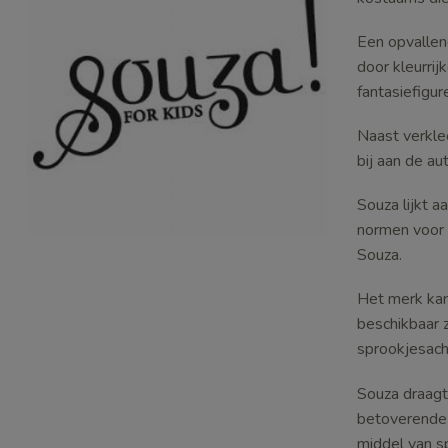
Een opvallen
door kleurri
fantasiefigur
Naast verkle
bij aan de au
Souza lijkt 
normen voor 
Souza.
Het merk kan
beschikbaar z
sprookjesacht
Souza draagt
betoverende 
middel van sp