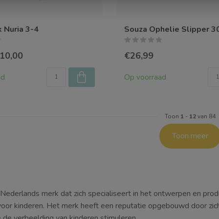
k Nuria 3-4
Souza Ophelie Slipper 3
10,00
€26,99
ad
Op voorraad
Toon
1
-
12
van 84
Toon meer
 Nederlands merk dat zich specialiseert in het ontwerpen en pro
oor kinderen. Het merk heeft een reputatie opgebouwd door zich t
 de verbeelding van kinderen stimuleren.