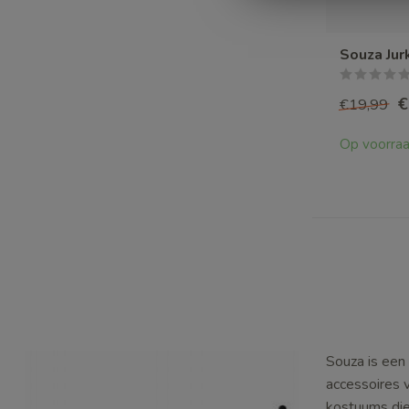
Souza Jur
€
€19,99
Op voorra
Souza is een
accessoires v
kostuums die