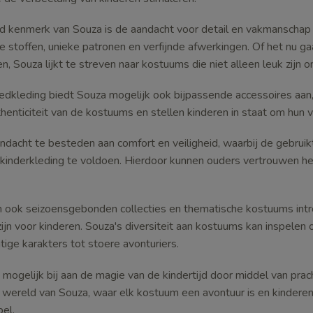
d kenmerk van Souza is de aandacht voor detail en vakmanscha
jke stoffen, unieke patronen en verfijnde afwerkingen. Of het nu
en, Souza lijkt te streven naar kostuums die niet alleen leuk zijn 
edkleding biedt Souza mogelijk ook bijpassende accessoires aan,
thenticiteit van de kostuums en stellen kinderen in staat om hun 
aandacht te besteden aan comfort en veiligheid, waarbij de gebru
kinderkleding te voldoen. Hierdoor kunnen ouders vertrouwen heb
 ook seizoensgebonden collecties en thematische kostuums int
ijn voor kinderen. Souza's diversiteit aan kostuums kan inspelen
ige karakters tot stoere avonturiers.
 mogelijk bij aan de magie van de kindertijd door middel van pra
wereld van Souza, waar elk kostuum een avontuur is en kinderen
el.