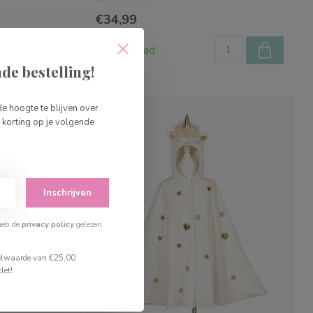
€34,99
Op voorraad
de bestelling!
de hoogte te blijven over
korting op je volgende
Inschrijven
heb de
privacy policy
gelezen.
stelwaarde van €25,00
let!