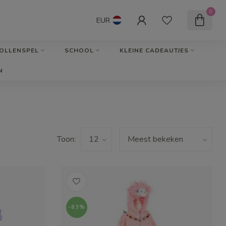
0
EUR
OLLENSPEL
SCHOOL
KLEINE CADEAUTJES
N
Toon:
-83%