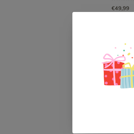
€49,99
Op voorra
-50%