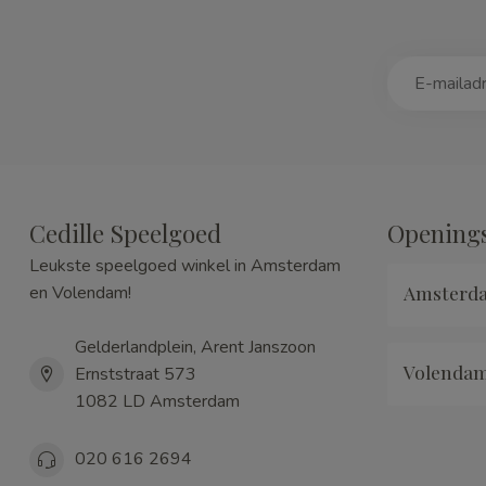
Cedille Speelgoed
Openings
Leukste speelgoed winkel in Amsterdam
Amsterd
en Volendam!
Gelderlandplein, Arent Janszoon
Volenda
Ernststraat 573
1082 LD Amsterdam
020 616 2694