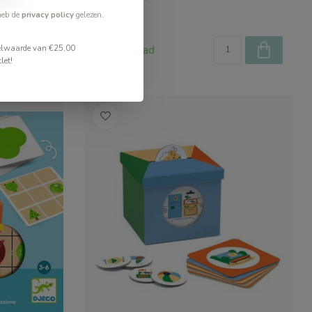
heb de
privacy policy
gelezen.
€19,99
stelwaarde van €25,00
Op voorraad
let!