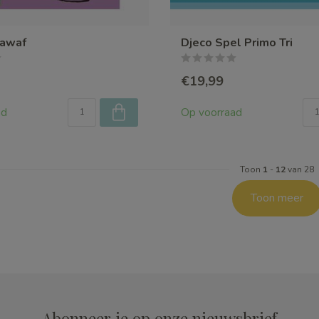
tawaf
Djeco Spel Primo Tri
€19,99
ad
Op voorraad
Toon
1
-
12
van 28
Toon meer
Abonneer je op onze nieuwsbrief