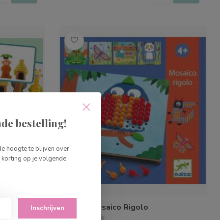
de bestelling!
de hoogte te blijven over
korting op je volgende
Djeco Mosaico Rigolo
Inschrijven