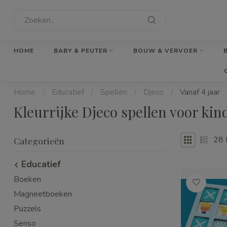
HOME
BABY & PEUTER
BOUW & VERVOER
Home
/
Educatief
/
Spellen
/
Djeco
/
Vanaf 4 jaar
Kleurrijke Djeco spellen voor kind
28
Categorieën
Educatief
Boeken
Magneetboeken
Puzzels
Senso