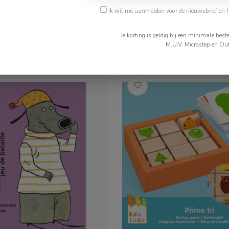
Ik wil me aanmelden voor de nieuwsbrief en 
€25,99
Je korting is geldig bij een minimale be
ad
Op voorraad
M.U.V. Microstep en Out