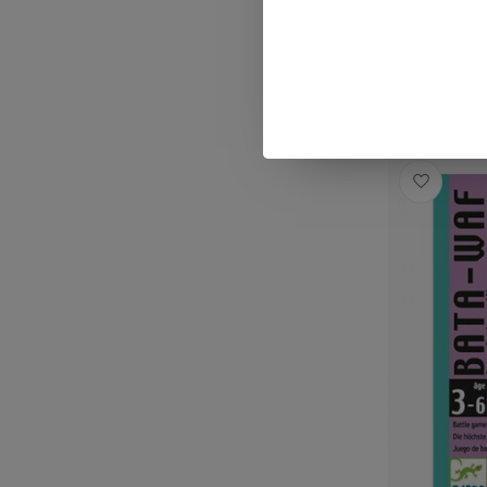
€22,99
Op voorra