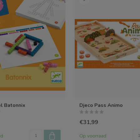
l Batonnix
Djeco Pass Animo
€31,99
ad
Op voorraad