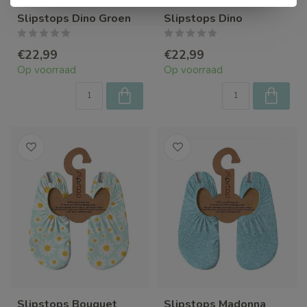
Slipstops Dino Groen
Slipstops Dino
€22,99
€22,99
Op voorraad
Op voorraad
Slipstops Bouquet
Slipstops Madonna