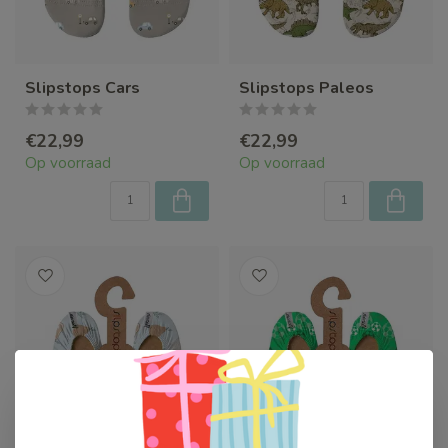
Slipstops Cars
Slipstops Paleos
€22,99
€22,99
Op voorraad
Op voorraad