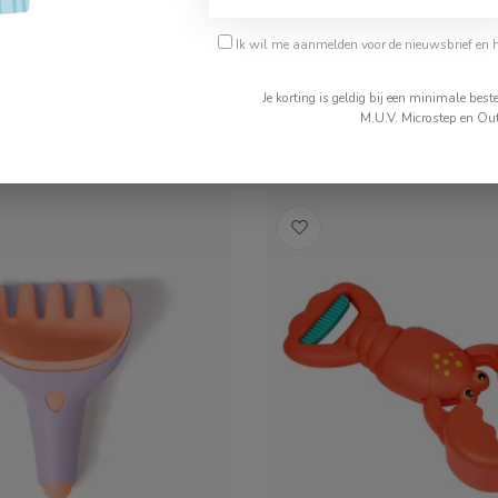
pi Lagoon
Quut Raki ocean
Ik wil me aanmelden voor de nieuwsbrief en 
€9,99
Je korting is geldig bij een minimale be
M.U.V. Microstep en Out
ad
Op voorraad