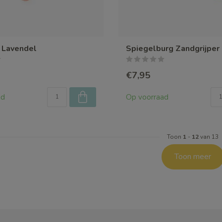
 Lavendel
Spiegelburg Zandgrijper 
€7,95
ad
Op voorraad
Toon
1
-
12
van 13
Toon meer