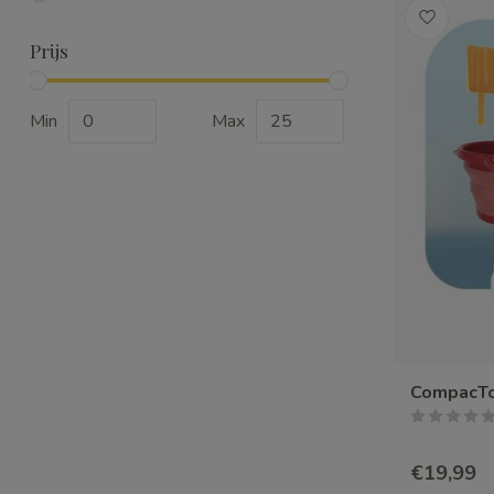
Prijs
Min
Max
CompacToy
€19,99