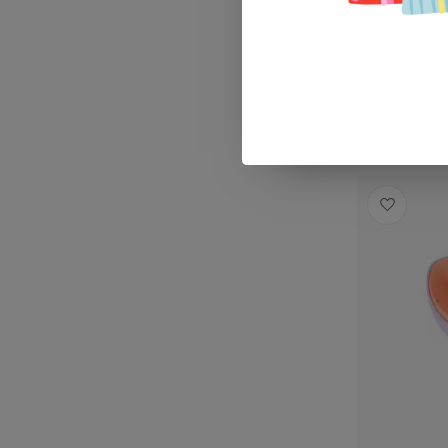
Quut Cup
€9,99
Op voorra