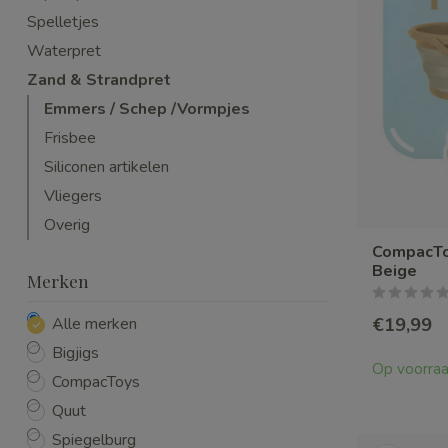
Spelletjes
Waterpret
Zand & Strandpret
Emmers / Schep /Vormpjes
Frisbee
Siliconen artikelen
Vliegers
Overig
CompacToy
Beige
Merken
€19,99
Alle merken
Bigjigs
Op voorra
CompacToys
Quut
Spiegelburg