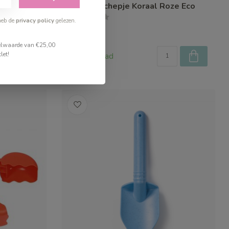
Bigjigs Schepje Koraal Roze Eco
heb de
privacy policy
gelezen.
€3,99
stelwaarde van €25,00
let!
Op voorraad