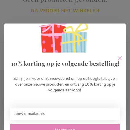
GA VERDER MET WINKELEN
Toon
1
-
0
van 0
10% korting op je volgende bestelling!
Schrijf je in voor onze nieuwsbrief om op de hoogte te blijven
Abonneer je op onze nieuwsbrief
over onze nieuwe producten, en ontvang 10% korting op je
Blijf op de hoogte over onze laatste acties
volgende aankoop!