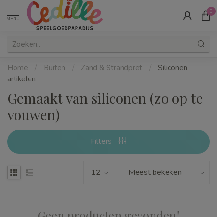
0
MENU
Home
/
Buiten
/
Zand & Strandpret
/
Siliconen
artikelen
Gemaakt van siliconen (zo op te
vouwen)
Filters
Geen producten gevonden!