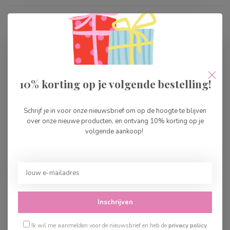
Landen Weetjes Kwartet
€7,99
Op voorraad
999 Games Gesjaakt
10% korting op je volgende bestelling!
€12,99
Op voorraad
Schrijf je in voor onze nieuwsbrief om op de hoogte te blijven
over onze nieuwe producten, en ontvang 10% korting op je
999 Games 30 Seconds
volgende aankoop!
€42,99
Op voorraad
999 Games Beverbende
€12,99
Inschrijven
Op voorraad
Ik wil me aanmelden voor de nieuwsbrief en heb de
privacy policy