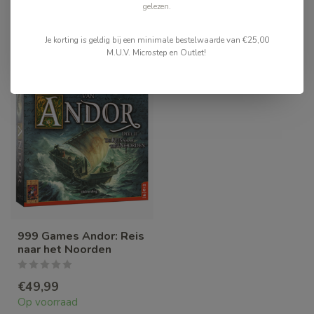
gelezen.
Recent bekeken
Je korting is geldig bij een minimale bestelwaarde van €25,00
M.U.V. Microstep en Outlet!
999 Games Andor: Reis
naar het Noorden
€49,99
Op voorraad