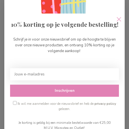
ALLC SnackBox Galaxy
€12,99
Op voorraad
10% korting op je volgende bestelling!
ALLC DrinkFles Galaxy
€10,99
Schrijf je in voor onze nieuwsbrief om op de hoogte te blijven
over onze nieuwe producten, en ontvang 10% korting op je
Op voorraad
volgende aankoop!
ALLC Rvs Drinkfles Galaxy
€20,99
Op voorraad
Inschrijven
Recent bekeken
Ik wil me aanmelden voor de nieuwsbrief en heb de
privacy policy
gelezen.
Je korting is geldig bij een minimale bestelwaarde van €25,00
M.U.V. Microstep en Outlet!