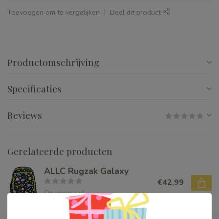
Toevoegen om te vergelijken
Deel dit product
Productomschrijving
Specificaties
Reviews
Gerelateerde producten
ALLC Rugzak Galaxy
€42,99
Op voorraad