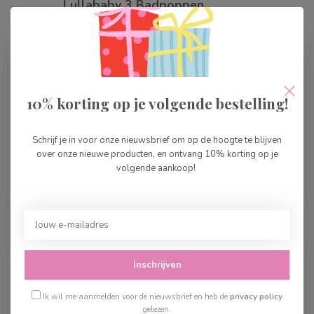
Lullababy 3 Badpoppen
Mandje Roze
€31,99
Niet op voorraad
Lullababy Badpop Bruin
Small
10% korting op je volgende bestelling!
€9,99
Op voorraad
Schrijf je in voor onze nieuwsbrief om op de hoogte te blijven
over onze nieuwe producten, en ontvang 10% korting op je
Lullababy Badpop Mandje
volgende aankoop!
Bruin
€24,99
Niet op voorraad
Lullababy Badpop Bruin
€24,99
Inschrijven
Op voorraad
Ik wil me aanmelden voor de nieuwsbrief en heb de
privacy policy
gelezen.