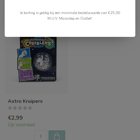
Recent bekeken
Je korting is geldig bij een minimale bestelwaarde van €25,00
M.U.V. Microstep en Outlet!
Astro Kruipers
€2,99
Op voorraad