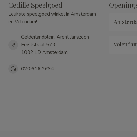
Cedille Speelgoed
Openings
Leukste speelgoed winkel in Amsterdam
Amsterd
en Volendam!
Gelderlandplein, Arent Janszoon
Volenda
Ernststraat 573
1082 LD Amsterdam
020 616 2694