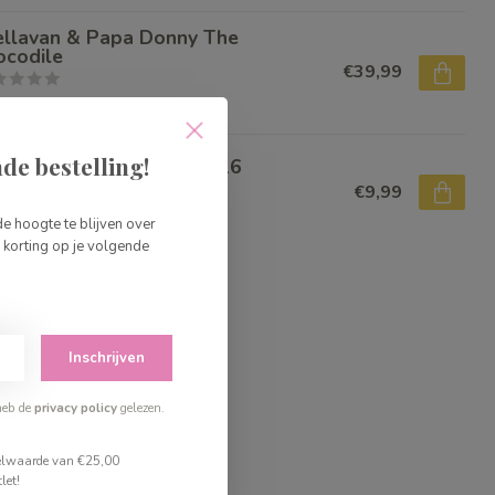
ellavan & Papa Donny The
ocodile
€39,99
voorraad
de bestelling!
eco Puzzel Wolkenauto 16
€9,99
voorraad
de hoogte te blijven over
korting op je volgende
Inschrijven
heb de
privacy policy
gelezen.
stelwaarde van €25,00
let!