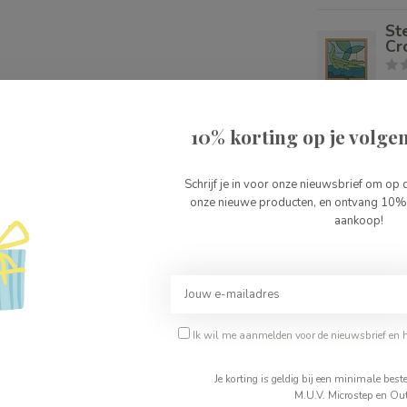
St
Cr
Op 
10% korting op je volgen
Dj
0487
Op 
Schrijf je in voor onze nieuwsbrief om op 
onze nieuwe producten, en ontvang 10% 
aankoop!
Je beoordeling toevoegen
Ik wil me aanmelden voor de nieuwsbrief en 
Je korting is geldig bij een minimale be
M.U.V. Microstep en Out