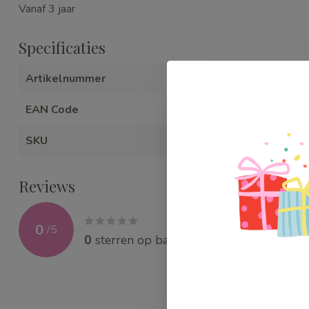
Vanaf 3 jaar
Specificaties
Artikelnummer
WEBBJ048
EAN Code
069162102
SKU
WEBBJ048
Reviews
0
/
5
0
sterren op basis van
0
beoordelingen