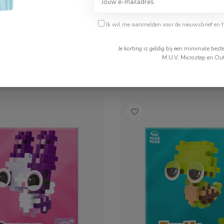
s 360 Glow
Plus-Plus Koker Tropical
Ik wil me aanmelden voor de nieuwsbrief en 
€8,99
Je korting is geldig bij een minimale be
M.U.V. Microstep en Out
ad
Op voorraad