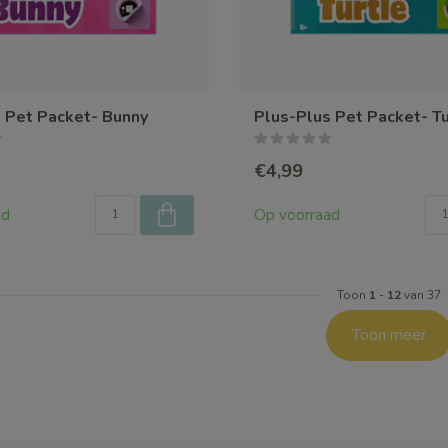
 Pet Packet- Bunny
Plus-Plus Pet Packet- Tu
€4,99
ad
Op voorraad
Toon
1
-
12
van 37
Toon meer