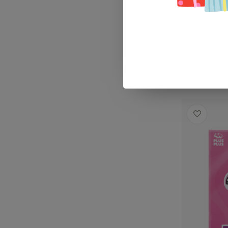
Plus-Plu
€19,99
Op voorra