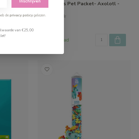
Inschrijven
Plus-Plus Pet Packet- Axolotl -
Pink
heb de
privacy policy
gelezen.
€4,99
stelwaarde van €25,00
let!
Op voorraad