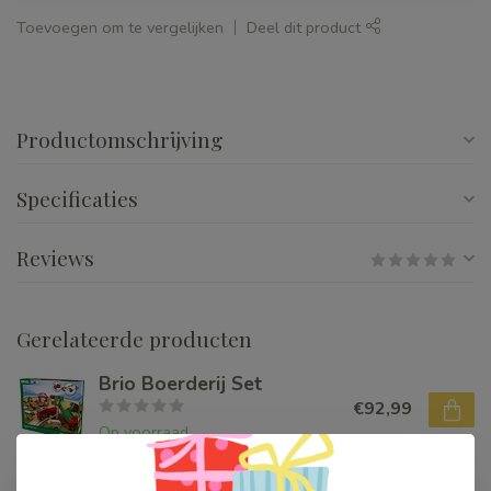
Toevoegen om te vergelijken
Deel dit product
Productomschrijving
Specificaties
Reviews
Gerelateerde producten
Brio Boerderij Set
€92,99
Op voorraad