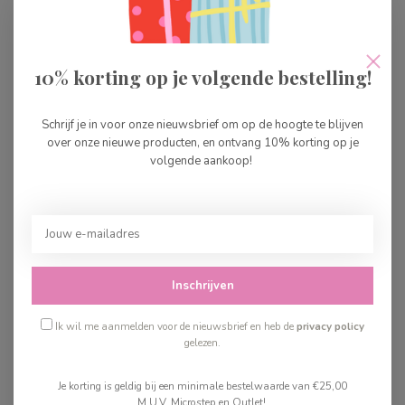
Brio Treinset Deluxe
€329,99
Op voorraad
10% korting op je volgende bestelling!
Brio Cirkel Set
€29,99
Schrijf je in voor onze nieuwsbrief om op de hoogte te blijven
Op voorraad
over onze nieuwe producten, en ontvang 10% korting op je
volgende aankoop!
Brio Treinset met perron
€129,99
Op voorraad
Inschrijven
Recent bekeken
Ik wil me aanmelden voor de nieuwsbrief en heb de
privacy policy
gelezen.
Je korting is geldig bij een minimale bestelwaarde van €25,00
M.U.V. Microstep en Outlet!