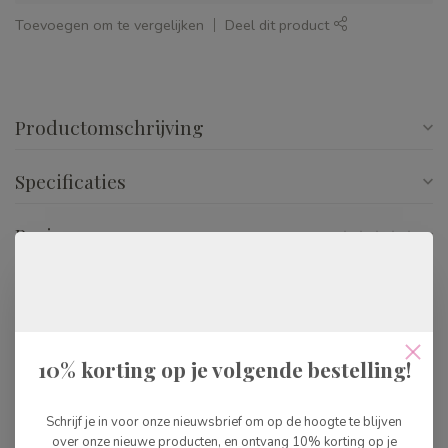
Toevoegen om te vergelijken
Deel dit product
Productomschrijving
Specificaties
Reviews
Gerelateerde producten
Brio Duck Train
€29,99
10% korting op je volgende bestelling!
€19,99
Op voorraad
Schrijf je in voor onze nieuwsbrief om op de hoogte te blijven
over onze nieuwe producten, en ontvang 10% korting op je