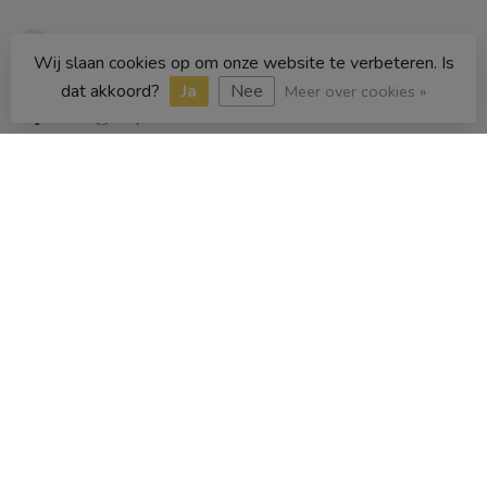
020 616 2694
Wij slaan cookies op om onze website te verbeteren. Is
dat akkoord?
Ja
Nee
Meer over cookies »
Openingstijden
Informatie
Categorieën
€