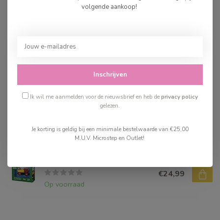
Brio Santa Fe Train
volgende aankoop!
€36,99
Op voorraad
Brio Oplaadbare ICE Train
€54,99
Inschrijven
Op voorraad
Ik wil me aanmelden voor de nieuwsbrief en heb de
privacy policy
Brio Mighty Gold Action
gelezen.
Locomotief
€39,99
Je korting is geldig bij een minimale bestelwaarde van €25,00
Op voorraad
M.U.V. Microstep en Outlet!
Brio Trein Batterij
€24,99
Op voorraad