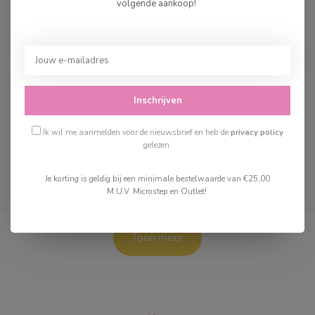
volgende aankoop!
Depesche Topmodel
Depesche Topmodel
DIY Paper Fun
Dress Up Ballet
Inschrijven
€4,95
€5,95
Op voorraad
Op voorraad
Ik wil me aanmelden voor de nieuwsbrief en heb de
privacy policy
gelezen.
Je korting is geldig bij een minimale bestelwaarde van €25,00
M.U.V. Microstep en Outlet!
Toon
1
-
12
van 13
Toon meer