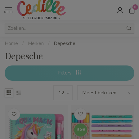
0
MENU
Home
/
Merken
/
Depesche
Depesche
Filters
-50%