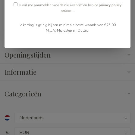
Ik wil me aanmelden voor de nieuwsbrief en heb de
privacy policy
gelezen.
Gelderlandplein, Arent Janszoon Ernststraat 573
1082 LD Amsterdam
Je korting is geldig bij een minimale bestelwaarde van €25,00
M.U.V. Microstep en Outlet!
020 616 2694
Openingstijden
Informatie
Categorieën
€