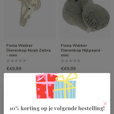
Fiona Walker
Fiona Walker
Dierenkop Noah Zebra
Dierenkop Nijlpaard -
- mini
mini
€49,99
€49,99
Op voorraad
Op voorraad
10% korting op je volgende bestelling!