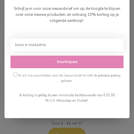
Schrijf je in voor onze nieuwsbrief om op de hoogte te blijven
over onze nieuwe producten, en ontvang 10% korting op je
volgende aankoop!
Fiona Walker
Fiona Walker
Dierenkop Tijger -
Dierenkop Ruff Leeuw
Inschrijven
groot
Blauw - Mini
Ik wil me aanmelden voor de nieuwsbrief en heb de
privacy policy
gelezen.
€109,99
€49,99
Op voorraad
Op voorraad
Je korting is geldig bij een minimale bestelwaarde van €25,00
M.U.V. Microstep en Outlet!
Toon
1
-
12
van 37