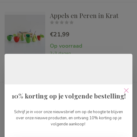
Appels en Peren in Krat
€21,99
Op voorraad
2-3 dagen
Eieren in Krat
10% korting op je volgende bestelling!
Schrijf je in voor onze nieuwsbrief om op de hoogte te blijven
€21,99
over onze nieuwe producten, en ontvang 10% korting op je
volgende aankoop!
Op voorraad
2-3 dagen