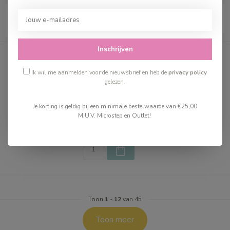
Inschrijven
Bertie's Tractor
Ik wil me aanmelden voor de nieuwsbrief en heb de
privacy policy
gelezen.
€39,99
Je korting is geldig bij een minimale bestelwaarde van €25,00
Op voorraad
M.U.V. Microstep en Outlet!
2-3 dagen
Toon
1
-
12
van 45
Toon meer