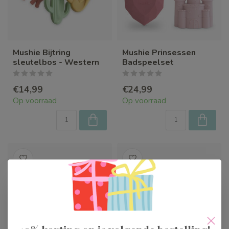
Mushie Bijtring
Mushie Prinsessen
sleutelbos - Western
Badspeelset
€14,99
€24,99
Op voorraad
Op voorraad