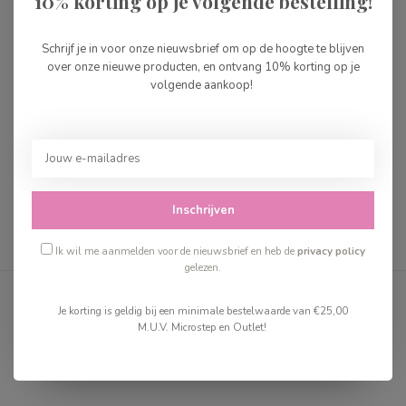
10% korting op je volgende bestelling!
Schrijf je in voor onze nieuwsbrief om op de hoogte te blijven
over onze nieuwe producten, en ontvang 10% korting op je
Mushie Dino
Mushie Bijtfiguurtje
volgende aankoop!
Badspeelset
Unicorn
€24,99
€11,99
Op voorraad
Op voorraad
Inschrijven
Ik wil me aanmelden voor de nieuwsbrief en heb de
privacy policy
gelezen.
Toon
1
-
12
van 40
Toon meer
Je korting is geldig bij een minimale bestelwaarde van €25,00
M.U.V. Microstep en Outlet!