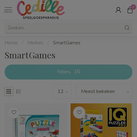
0
MENU
Home
/
Merken
/
SmartGames
SmartGames
Filters