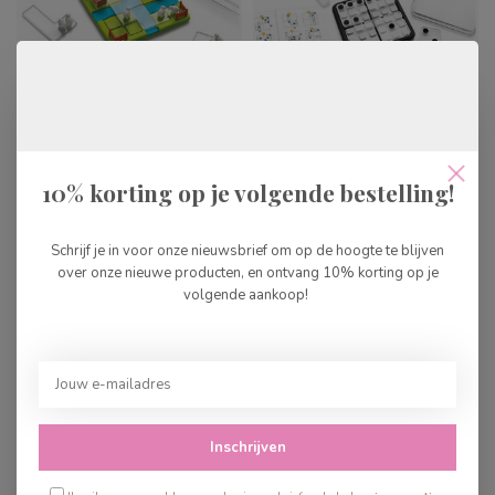
SmartGames Schaapjes
SmartGames Dice
Tellen
Deduction
€17,99
€17,99
10% korting op je volgende bestelling!
Op voorraad
Op voorraad
Schrijf je in voor onze nieuwsbrief om op de hoogte te blijven
over onze nieuwe producten, en ontvang 10% korting op je
volgende aankoop!
Inschrijven