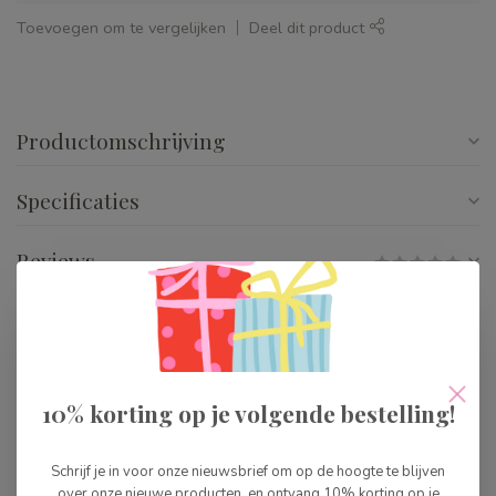
Toevoegen om te vergelijken
Deel dit product
Productomschrijving
Specificaties
Reviews
Gerelateerde producten
Buki Pen Factory
10% korting op je volgende bestelling!
€39,99
Op voorraad
Schrijf je in voor onze nieuwsbrief om op de hoogte te blijven
over onze nieuwe producten, en ontvang 10% korting op je