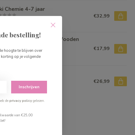
ki Chemie 4-7 jaar
€32,99
voorraad
de bestelling!
tzuma Make Your Own Wooden
fe
€17,99
de hoogte te blijven over
korting op je volgende
voorraad
ki Edelstenen & Kristal
€26,99
Inschrijven
voorraad
heb de
privacy policy
gelezen.
stelwaarde van €25,00
let!