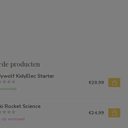
rde producten
dywolf KidyElec Starter
€29,99
voorraad
ki Rocket Science
€24,99
t op voorraad