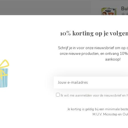
7
Bu
1987
Op 
10% korting op je volgen
7
Sa
Sa
Schrijf je in voor onze nieuwsbrief om op 
onze nieuwe producten, en ontvang 10% 
Op 
aankoop!
Je beoordeling toevoegen
Bu
Op 
Ik wil me aanmelden voor de nieuwsbrief en 
Je korting is geldig bij een minimale be
M.U.V. Microstep en Out