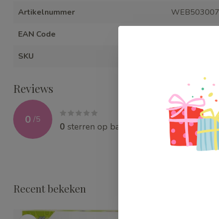
Artikelnummer
WEB50300
EAN Code
370080210
SKU
WEB50300
Reviews
0
/
5
0
sterren op basis van
0
beoordelingen
Recent bekeken