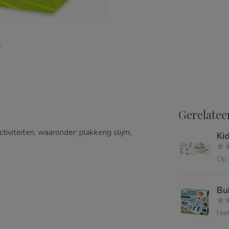
Gerelatee
viteiten, waaronder: plakkerig slijm,
Ki
Op 
Bu
Nie