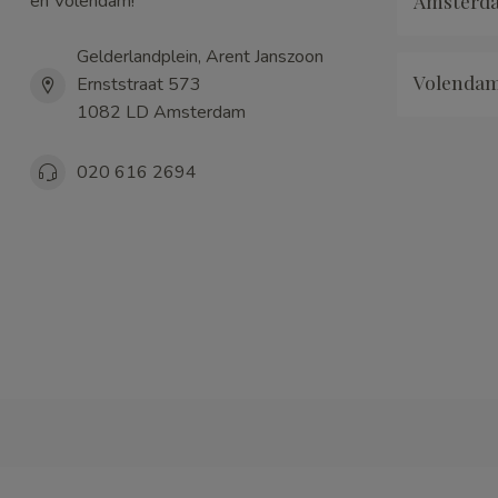
Amsterd
en Volendam!
Gelderlandplein, Arent Janszoon
Volenda
Ernststraat 573
1082 LD Amsterdam
020 616 2694