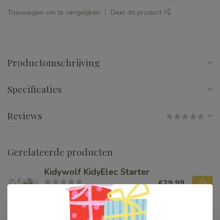
Toevoegen om te vergelijken
Deel dit product
Productomschrijving
Specificaties
Reviews
Gerelateerde producten
Kidywolf KidyElec Starter
€29,99
Op voorraad