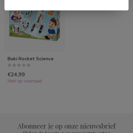
Buki Rocket Science
€24,99
Niet op voorraad
Abonneer je op onze nieuwsbrief