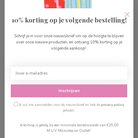
Buki Vliegwetenschap
€29,99
Op voorraad
10% korting op je volgende bestelling!
Buki Globe Dieren
Schrijf je in voor onze nieuwsbrief om op de hoogte te blijven
€34,99
over onze nieuwe producten, en ontvang 10% korting op je
volgende aankoop!
Op voorraad
Buki Edelstenen & Kristal
€26,99
Op voorraad
Inschrijven
Ik wil me aanmelden voor de nieuwsbrief en heb de
privacy policy
Recent bekeken
gelezen.
Je korting is geldig bij een minimale bestelwaarde van €25,00
M.U.V. Microstep en Outlet!