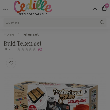
0
MENU
Home
/
Teken set
Buki Teken set
(0)
BUKI