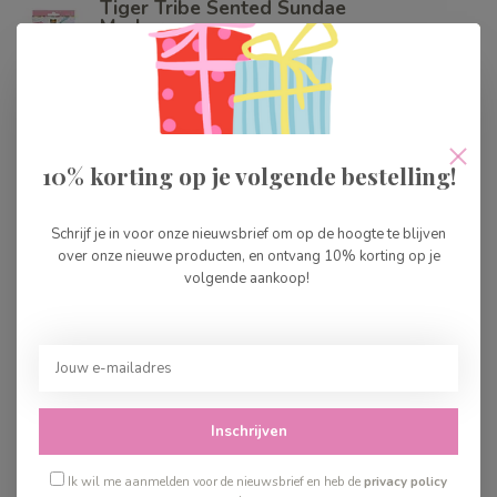
Tiger Tribe Sented Sundae
Markers
€11,99
Op voorraad
Creative Company
Tekenstift - 24 Stuks
Pastel
10% korting op je volgende bestelling!
€24,99
Op voorraad
Schrijf je in voor onze nieuwsbrief om op de hoogte te blijven
over onze nieuwe producten, en ontvang 10% korting op je
Ooly Kaleidoscope
volgende aankoop!
Potloden
€9,99
Op voorraad
Eat Sleep Doodle Wash-
out Stiften Pastel
€9,99
Inschrijven
Op voorraad
Ik wil me aanmelden voor de nieuwsbrief en heb de
privacy policy