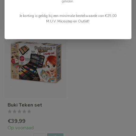
gelezen.
Je korting is geldig bij een minimale bestelwaarde van €25,00
Recent bekeken
M.U.V. Microstep en Outlet!
Buki Teken set
€39,99
Op voorraad