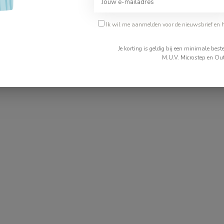
216
Ik wil me aanmelden voor de nieuwsbrief en 
Je korting is geldig bij een minimale be
M.U.V. Microstep en Out
Je beoordeling toevoegen