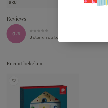
SKU
WEBTBR121
Reviews
0
/
5
0
sterren op basis van
0
beoordelingen
Recent bekeken