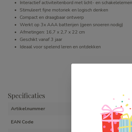
Interactief activiteitenbord met licht- en schakeleleme
Stimuleert fijne motoriek en logisch denken
Compact en draagbaar ontwerp
Werkt op 3x AAA batterijen (geen snoeren nodig)
Afmetingen: 16,7 x 2,7 x 22 cm
Geschikt vanaf 3 jaar
Ideaal voor spelend leren en ontdekken
Specificaties
Artikelnummer
WEBTBR121
EAN Code
426077179