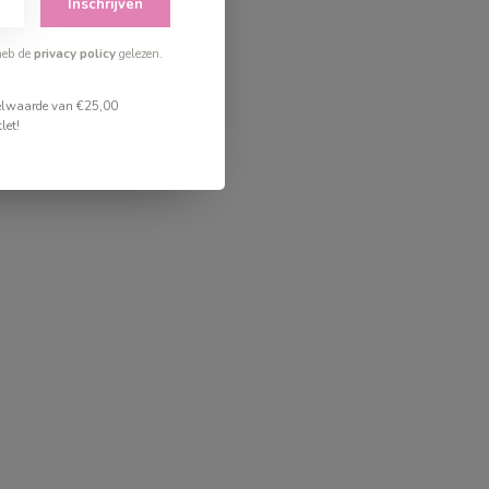
Inschrijven
heb de
privacy policy
gelezen.
stelwaarde van €25,00
let!