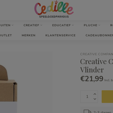
BUITEN
CREATIEF
EDUCATIEF
PLUCHE
R
OUTLET
MERKEN
KLANTENSERVICE
CADEAUBONNE
CREATIVE COMPA
Creative 
Vlinder
€21,99
Incl. 
2-3 dagen