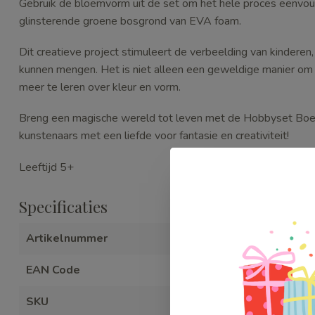
Gebruik de bloemvorm uit de set om het hele proces eenvoud
glinsterende groene bosgrond van EVA foam.
Dit creatieve project stimuleert de verbeelding van kinderen, 
kunnen mengen. Het is niet alleen een geweldige manier om 
meer te leren over kleur en vorm.
Breng een magische wereld tot leven met de Hobbyset Boets
kunstenaars met een liefde voor fantasie en creativiteit!
Leeftijd 5+
Specificaties
Artikelnummer
WEB97780
EAN Code
571285477
SKU
WEB97780