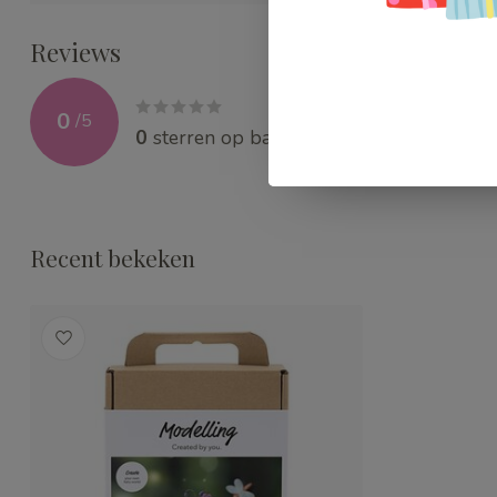
Reviews
0
/
5
0
sterren op basis van
0
beoordelingen
Recent bekeken