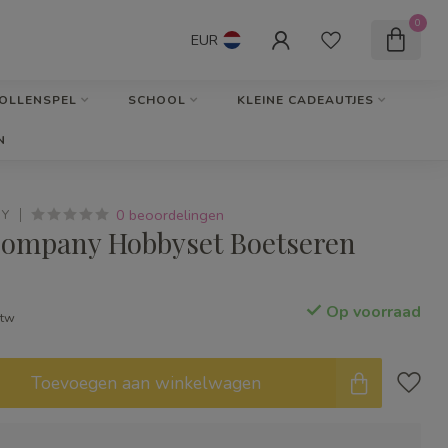
0
EUR
OLLENSPEL
SCHOOL
KLEINE CADEAUTJES
N
0 beoordelingen
NY
Company Hobbyset Boetseren
Op voorraad
btw
Toevoegen aan winkelwagen