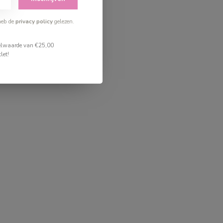
heb de
privacy policy
gelezen.
stelwaarde van €25,00
let!