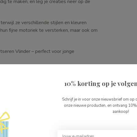
ig te maken, en leg je creaties neer op de
terwijl ze verschillende stijlen en kleuren
hun fijne motoriek te versterken, maar ook om
eren Vlinder – perfect voor jonge
10% korting op je volgen
Schrijf je in voor onze nieuwsbrief om op 
4
onze nieuwe producten, en ontvang 10% 
aankoop!
6196
4