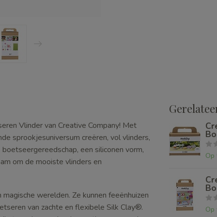
Gerelatee
ren Vlinder van Creative Company! Met
Cr
Bo
nde sprookjesuniversum creëren, vol vlinders,
 boetseergereedschap, een siliconen vorm,
Op 
chaam om de mooiste vlinders en
Cr
Bo
 en magische werelden. Ze kunnen feeënhuizen
etseren van zachte en flexibele Silk Clay®.
Op 