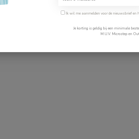
Ik wil me aanmelden voor de nieuwsbrief en 
Je korting is geldig bij een minimale be
Je beoordeling toevoegen
M.U.V. Microstep en Out