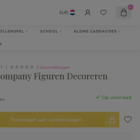
0
EUR
OLLENSPEL
SCHOOL
KLEINE CADEAUTJES
N
0 beoordelingen
NY
Company Figuren Decoreren
Op voorraad
btw
Toevoegen aan winkelwagen