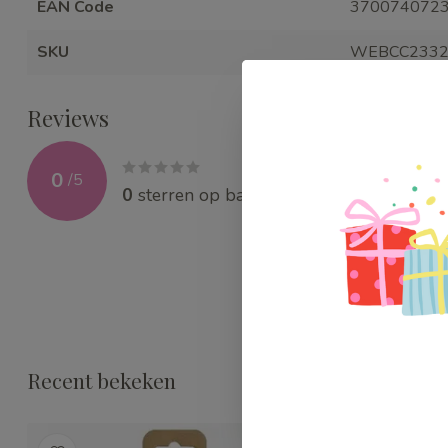
EAN Code
370074072
SKU
WEBCC233
Reviews
0
/
5
0
sterren op basis van
0
beoordelingen
Recent bekeken