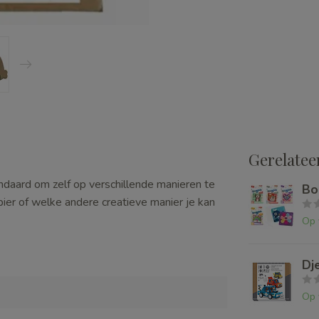
Gerelatee
andaard om zelf op verschillende manieren te
Bo
pier of welke andere creatieve manier je kan
Op 
Dj
2
Op 