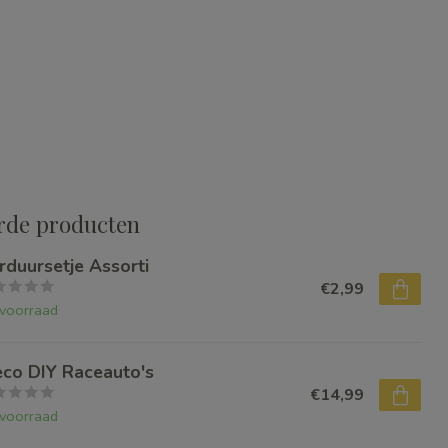
rde producten
rduursetje Assorti
€2,99
voorraad
eco DIY Raceauto's
€14,99
voorraad