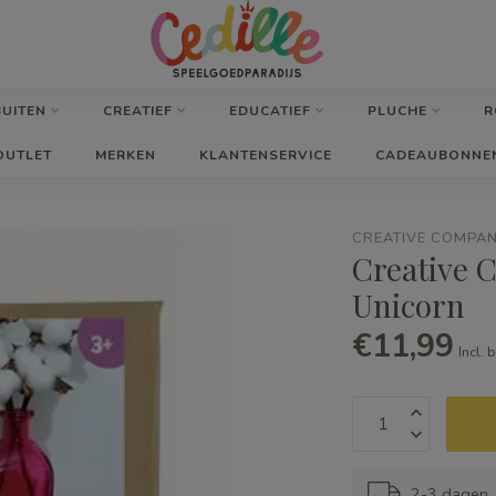
BUITEN
CREATIEF
EDUCATIEF
PLUCHE
R
OUTLET
MERKEN
KLANTENSERVICE
CADEAUBONNE
CREATIVE COMPA
Creative 
Unicorn
€11,99
Incl. 
2-3 dagen