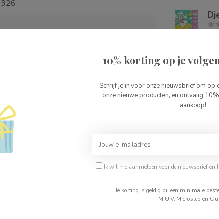
3326
Dj
2
Op 
10% korting op je volgen
Sa
Schrijf je in voor onze nieuwsbrief om op 
Op 
Je beoordeling toevoegen
onze nieuwe producten, en ontvang 10% 
aankoop!
Dj
Op 
Ik wil me aanmelden voor de nieuwsbrief en 
Je korting is geldig bij een minimale be
M.U.V. Microstep en Out