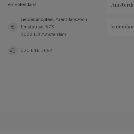
Amsterd
en Volendam!
Gelderlandplein, Arent Janszoon
Volenda
Ernststraat 573
1082 LD Amsterdam
020 616 2694