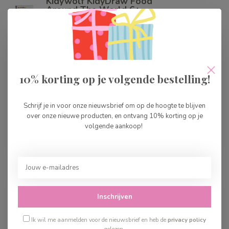
Kidywolf KidyDraw Food
Around The World 6+
€29,99
Op voorraad
Kidywolf Kidydraw Mini
Refill Games-Education
€9,99
10% korting op je volgende bestelling!
Op voorraad
Schrijf je in voor onze nieuwsbrief om op de hoogte te blijven
over onze nieuwe producten, en ontvang 10% korting op je
Puffy Art Adorables Small
volgende aankoop!
€7,99
Op voorraad
Kidywolf K-Draw Meli-
Melo 10+
€29,99
Inschrijven
Op voorraad
Ik wil me aanmelden voor de nieuwsbrief en heb de
privacy policy