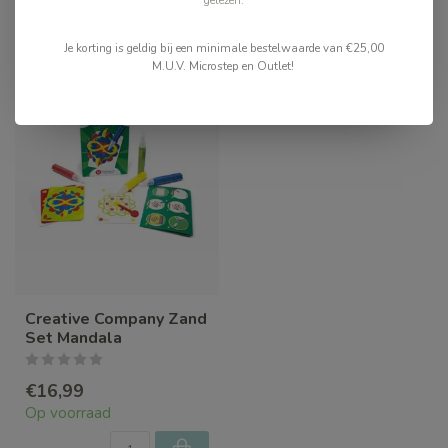
gelezen.
Recent bekeken
Je korting is geldig bij een minimale bestelwaarde van €25,00
M.U.V. Microstep en Outlet!
Creative Company Zand
Set Mandala
€16,99
Op voorraad