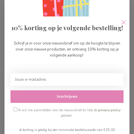
Green Toys Dump Truck
Roze
€39,99
Op voorraad
10% korting op je volgende bestelling!
Green Toys Traktor
Schrijf je in voor onze nieuwsbrief om op de hoogte te blijven
€31,99
over onze nieuwe producten, en ontvang 10% korting op je
Op voorraad
volgende aankoop!
Green Toys
Brandweerauto
€39,99
Op voorraad
Inschrijven
Ik wil me aanmelden voor de nieuwsbrief en heb de
privacy policy
Recent bekeken
gelezen.
Je korting is geldig bij een minimale bestelwaarde van €25,00