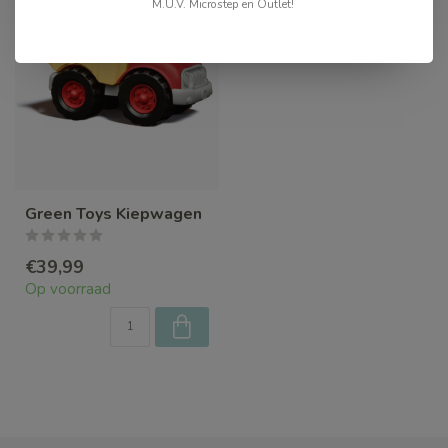
M.U.V. Microstep en Outlet!
Green Toys Kiepwagen
€39,99
Op voorraad