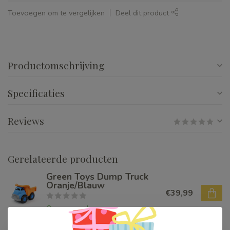
Toevoegen om te vergelijken
Deel dit product
Productomschrijving
Specificaties
Reviews
Gerelateerde producten
Green Toys Dump Truck
Oranje/Blauw
€39,99
Op voorraad