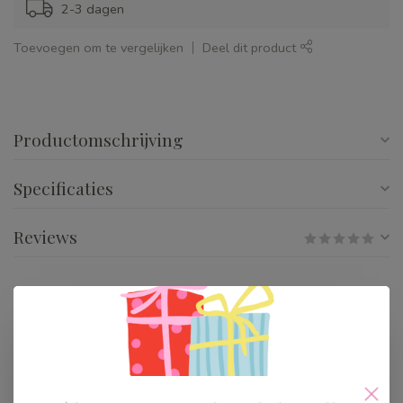
2-3 dagen
Toevoegen om te vergelijken
Deel dit product
Productomschrijving
Specificaties
Reviews
Gerelateerde producten
De Lantaarn Kijk en voel -
Dieren onder water
€8,99
Op voorraad