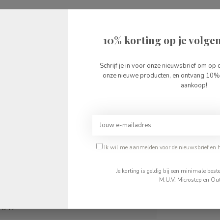
10% korting op je volgen
Schrijf je in voor onze nieuwsbrief om op 
onze nieuwe producten, en ontvang 10% 
aankoop!
ren elke dag vol vertrouwen naar school en op
Ik wil me aanmelden voor de nieuwsbrief en 
Je korting is geldig bij een minimale be
M.U.V. Microstep en Out
047