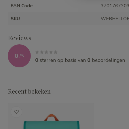
EAN Code
370176730
SKU
WEBHELLOP
Reviews
0
/
5
0
sterren op basis van
0
beoordelingen
Recent bekeken