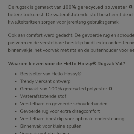
De rugzak is gemaakt van
100% gerecycled polyester
♻️
betere toekomst. De waterafstotende stof beschermt de inho
kwaliteitsritsen zorgen voor jarenlang gebruiksgemak.
Ook aan comfort werd gedacht. De gevoerde rug en schoud
pasvorm en de verstelbare borstclip biedt extra ondersteunin
binnenvakje, het voorvak met rits en de buitenhouder voor een
Waarom kiezen voor de Hello Hossy® Rugzak Val?
Bestseller van Hello Hossy®
Trendy vierkant ontwerp
Gemaakt van 100% gerecycled polyester ♻️
Waterafstotende stof
Verstelbare en gevoerde schouderbanden
Gevoerde rug voor extra draagcomfort
Verstelbare borstclip voor optimale ondersteuning
Binnenvak voor kleine spullen
Voorvak met ritssluiting