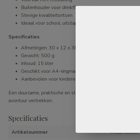
Buitenhouder voor drinkfles
Stevige kwaliteitsritsen
Ideaal voor school, uitstappen en vrije tijd
Specificaties
Afmetingen: 30 x 12 x 38 cm
Gewicht: 500 g
Inhoud: 15 liter
Geschikt voor A4-ringmappen (26 x 32 cm)
Aanbevolen voor kinderen in de basisschoolleeftijd
Een duurzame, praktische en stijlvolle rugzak waarmee kinde
avontuur vertrekken.
Specificaties
Artikelnummer
WEBHELLOP