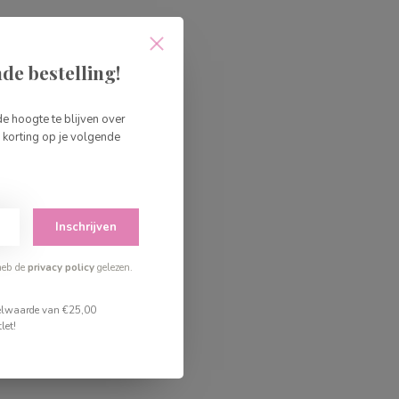
de bestelling!
de hoogte te blijven over
korting op je volgende
Inschrijven
heb de
privacy policy
gelezen.
stelwaarde van €25,00
let!