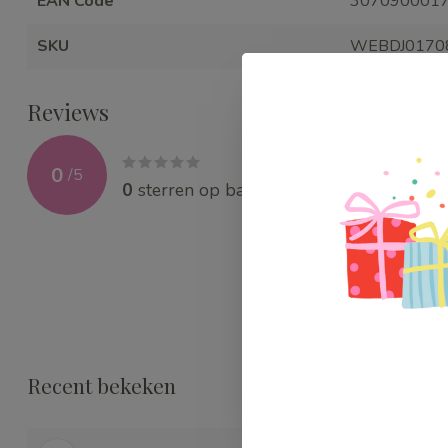
EAN Code
307090001
SKU
WEBDJ0170
Reviews
0
/
5
0
sterren op basis van
0
beoordelingen
Recent bekeken