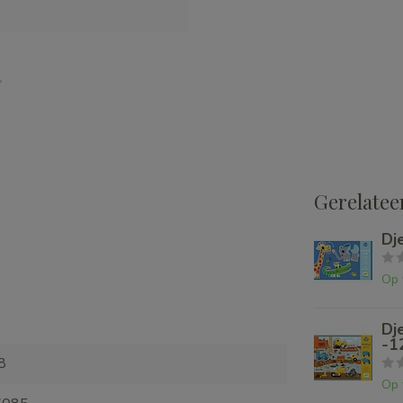
Gerelatee
Dj
Op 
Dj
-1
8
Op 