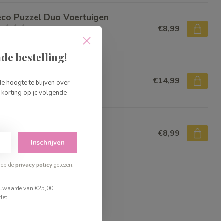
eco Puzzel Duo Voertuigen
€8,99
voorraad
de bestelling!
eco Puzzel Olifant-14
€14,99
de hoogte te blijven over
t op voorraad
korting op je volgende
eco Duo-puzzel Vervoer
€8,99
Inschrijven
voorraad
heb de
privacy policy
gelezen.
stelwaarde van €25,00
let!