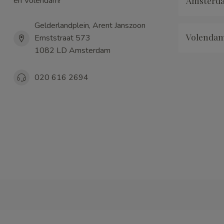
Amsterd
en Volendam!
Gelderlandplein, Arent Janszoon
Volenda
Ernststraat 573
1082 LD Amsterdam
020 616 2694