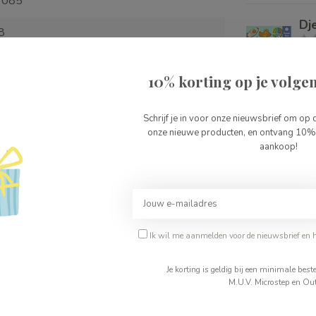
7085
Dj
8
Op 
10% korting op je volgen
Dj
Schrijf je in voor onze nieuwsbrief om op 
Je beoordeling toevoegen
Nie
onze nieuwe producten, en ontvang 10% 
aankoop!
Dj
Op 
Ik wil me aanmelden voor de nieuwsbrief en 
Je korting is geldig bij een minimale be
M.U.V. Microstep en Out