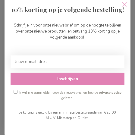
Djeco Mode van Marie
10% korting op je volgende bestelling!
€32,99
Op voorraad
Schrijf je in voor onze nieuwsbrief om op de hoogte te blijven
over onze nieuwe producten, en ontvang 10% korting op je
Djeco Mode van Lucille
volgende aankoop!
€32,99
Op voorraad
Recent bekeken
Inschrijven
Ik wil me aanmelden voor de nieuwsbrief en heb de
privacy policy
gelezen.
Je korting is geldig bij een minimale bestelwaarde van €25,00
M.U.V. Microstep en Outlet!