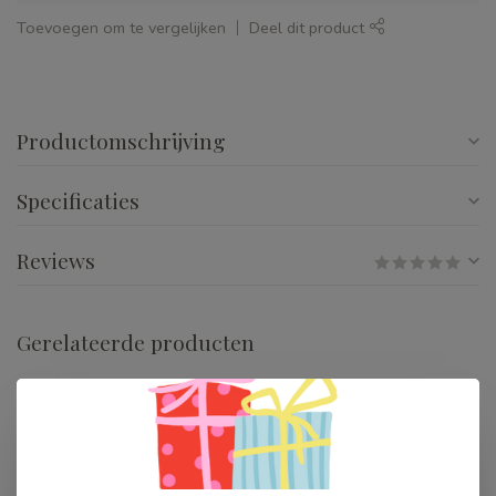
Toevoegen om te vergelijken
Deel dit product
Productomschrijving
Specificaties
Reviews
Gerelateerde producten
Djeco Mode van Caroline
€32,99
Op voorraad