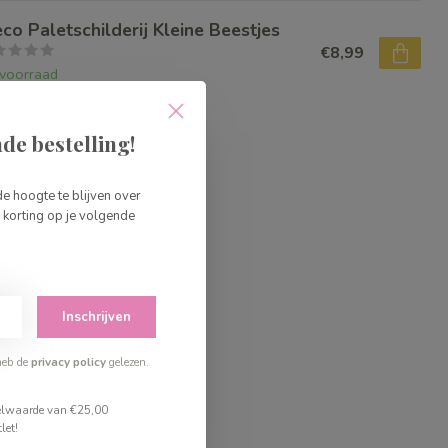
eco Paletschilderij Kleine Beestjes
€8,99
voorraad
de bestelling!
de hoogte te blijven over
korting op je volgende
Inschrijven
heb de
privacy policy
gelezen.
stelwaarde van €25,00
let!