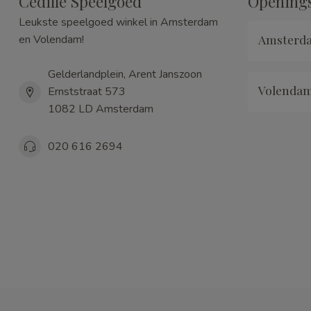
Cedille Speelgoed
Openings
Leukste speelgoed winkel in Amsterdam
Amsterd
en Volendam!
Gelderlandplein, Arent Janszoon
Volenda
Ernststraat 573
1082 LD Amsterdam
020 616 2694