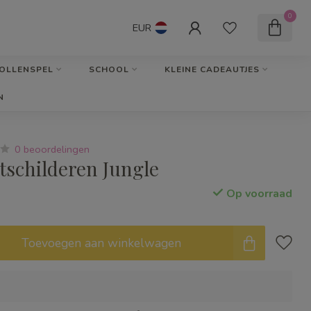
0
EUR
OLLENSPEL
SCHOOL
KLEINE CADEAUTJES
N
0 beoordelingen
tschilderen Jungle
Op voorraad
Toevoegen aan winkelwagen