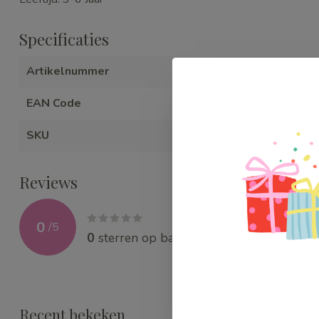
Specificaties
Artikelnummer
WEBDJ0913
EAN Code
307090009
SKU
WEBDJ0913
Reviews
0
/
5
0
sterren op basis van
0
beoordelingen
Recent bekeken