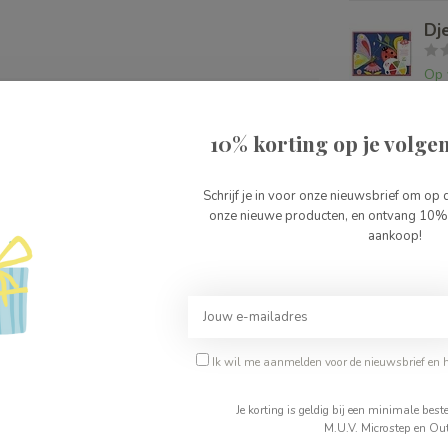
Dj
Op 
2
10% korting op je volgen
1320
2
Schrijf je in voor onze nieuwsbrief om op 
onze nieuwe producten, en ontvang 10% 
aankoop!
Je beoordeling toevoegen
Ik wil me aanmelden voor de nieuwsbrief en 
Je korting is geldig bij een minimale be
M.U.V. Microstep en Out