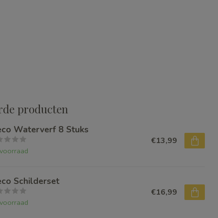
rde producten
eco Waterverf 8 Stuks
€13,99
voorraad
eco Schilderset
€16,99
voorraad