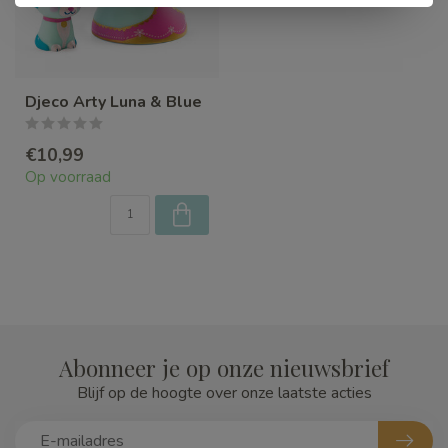
Djeco Arty Luna & Blue
€10,99
Op voorraad
Abonneer je op onze nieuwsbrief
Blijf op de hoogte over onze laatste acties