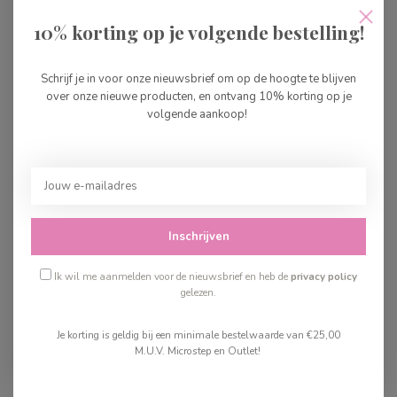
Djeco Arty Toys Lili
Butterfly
10% korting op je volgende bestelling!
€10,99
Op voorraad
Schrijf je in voor onze nieuwsbrief om op de hoogte te blijven
over onze nieuwe producten, en ontvang 10% korting op je
Djeco Arty Toys Celesta
volgende aankoop!
€10,99
Op voorraad
Recent bekeken
Inschrijven
Ik wil me aanmelden voor de nieuwsbrief en heb de
privacy policy
gelezen.
Je korting is geldig bij een minimale bestelwaarde van €25,00
M.U.V. Microstep en Outlet!