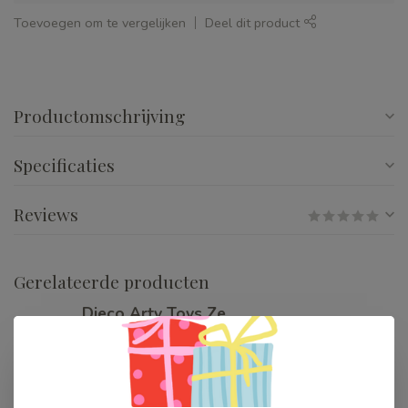
Toevoegen om te vergelijken
Deel dit product
Productomschrijving
Specificaties
Reviews
Gerelateerde producten
Djeco Arty Toys Ze
Princess Tower
€54,99
Op voorraad